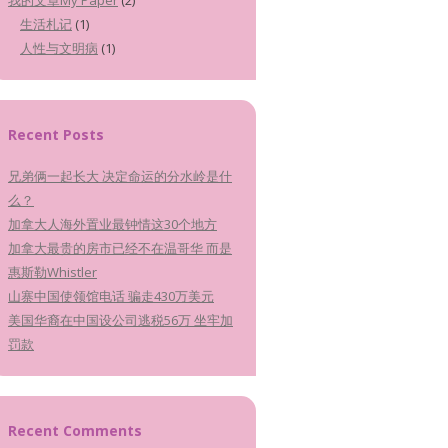
我的文章My Paper
(2)
生活札记
(1)
人性与文明病
(1)
Recent Posts
兄弟俩一起长大 决定命运的分水岭是什
么？
加拿大人海外置业最钟情这30个地方
加拿大最贵的房市已经不在温哥华 而是
惠斯勒Whistler
山寨中国使领馆电话 骗走430万美元
美国华裔在中国设公司逃税56万 坐牢加
罚款
Recent Comments