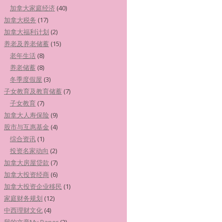
加拿大家庭经济
(40)
加拿大税务
(17)
加拿大福利计划
(2)
养老及养老储蓄
(15)
老年生活
(8)
养老储蓄
(8)
冬季度假屋
(3)
子女教育及教育储蓄
(7)
子女教育
(7)
加拿大人寿保险
(9)
股市与互惠基金
(4)
综合资讯
(1)
投资名家动向
(2)
加拿大房屋贷款
(7)
加拿大投资经商
(6)
加拿大投资企业移民
(1)
家庭财务规划
(12)
中西理财文化
(4)