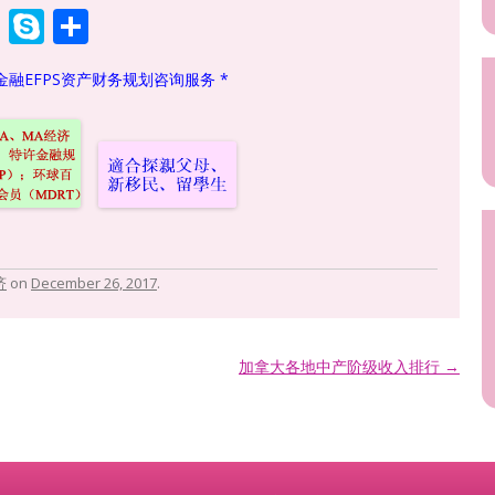
W
S
S
h
k
h
金融EFPS资产财务规划咨询服务 *
at
y
ar
s
p
e
A
e
p
p
济
on
December 26, 2017
.
加拿大各地中产阶级收入排行
→