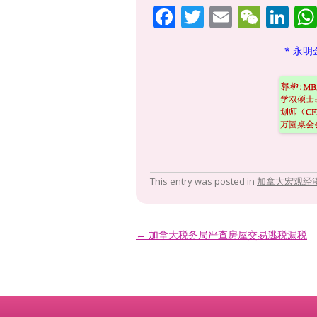
F
T
E
W
Li
ac
w
m
e
n
* 永明
e
itt
ai
C
k
b
er
l
h
e
o
at
dI
o
n
k
This entry was posted in
加拿大宏观经
Post navigation
←
加拿大税务局严查房屋交易逃税漏税