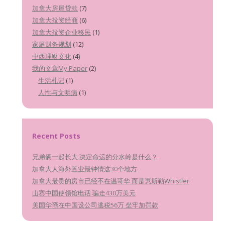
加拿大房屋贷款
(7)
加拿大投资经商
(6)
加拿大投资企业移民
(1)
家庭财务规划
(12)
中西理财文化
(4)
我的文章My Paper
(2)
生活札记
(1)
人性与文明病
(1)
Recent Posts
兄弟俩一起长大 决定命运的分水岭是什么？
加拿大人海外置业最钟情这30个地方
加拿大最贵的房市已经不在温哥华 而是惠斯勒Whistler
山寨中国使领馆电话 骗走430万美元
美国华裔在中国设公司逃税56万 坐牢加罚款