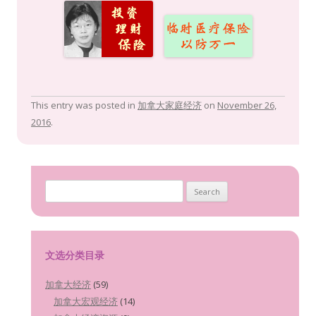
b
er
l
h
e
s
p
e
o
at
dI
A
e
o
n
p
k
p
This entry was posted in
加拿大家庭经济
on
November 26,
2016
.
Search for:
文选分类目录
加拿大经济
(59)
加拿大宏观经济
(14)