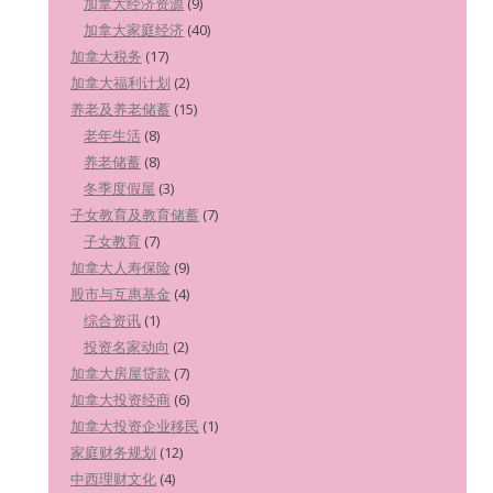
加拿大经济资源
(9)
加拿大家庭经济
(40)
加拿大税务
(17)
加拿大福利计划
(2)
养老及养老储蓄
(15)
老年生活
(8)
养老储蓄
(8)
冬季度假屋
(3)
子女教育及教育储蓄
(7)
子女教育
(7)
加拿大人寿保险
(9)
股市与互惠基金
(4)
综合资讯
(1)
投资名家动向
(2)
加拿大房屋贷款
(7)
加拿大投资经商
(6)
加拿大投资企业移民
(1)
家庭财务规划
(12)
中西理财文化
(4)