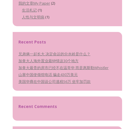
我的文章My Paper
(2)
生活札记
(1)
人性与文明病
(1)
Recent Posts
兄弟俩一起长大 决定命运的分水岭是什么？
加拿大人海外置业最钟情这30个地方
加拿大最贵的房市已经不在温哥华 而是惠斯勒Whistler
山寨中国使领馆电话 骗走430万美元
美国华裔在中国设公司逃税56万 坐牢加罚款
Recent Comments