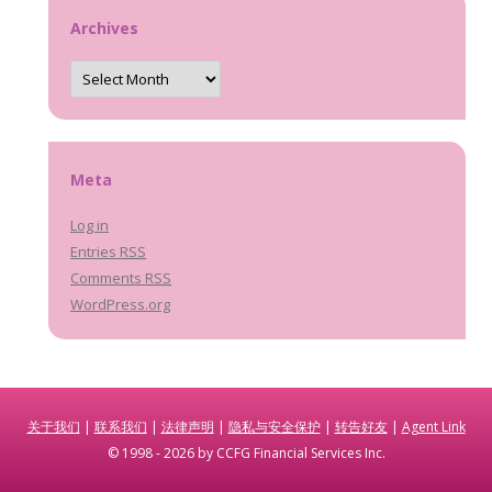
Archives
Archives
Meta
Log in
Entries
RSS
Comments
RSS
WordPress.org
关于我们
|
联系我们
|
法律声明
|
隐私与安全保护
|
转告好友
|
Agent Link
© 1998 - 2026 by CCFG Financial Services Inc.