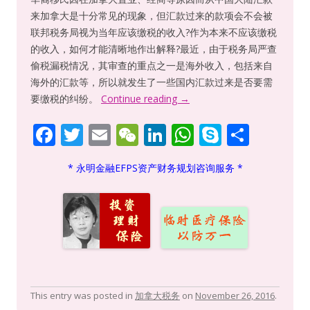
来加拿大是十分常见的现象，但汇款过来的款项会不会被
联邦税务局视为当年应该缴税的收入?作为本来不应该缴税
的收入，如何才能清晰地作出解释?最近，由于税务局严查
偷税漏税情况，其审查的重点之一是海外收入，包括来自
海外的汇款等，所以就发生了一些国内汇款过来是否要需
要缴税的纠纷。
Continue reading
→
F
T
E
W
Li
W
S
S
ac
w
m
e
n
h
k
h
* 永明金融EFPS资产财务规划咨询服务 *
e
itt
ai
C
k
at
y
ar
b
er
l
h
e
s
p
e
o
at
dI
A
e
o
n
p
k
p
This entry was posted in
加拿大税务
on
November 26, 2016
.