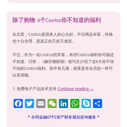
除了购物 6个Costco你不知道的福利
在北美，Costco是很多人的心头好。不仅商品丰富，价格
也十分合理，是真正的又好又便宜。
不过，作为一名Costco的常客，有些Costco福利你可能还
不知道。日前，《赫芬顿邮报》就刊文介绍了这6大你不得
不知的Costco福利。其中有几项，就算是非会员也一样可
以享用哦。
1. 免费电子产品技术支持
Continue reading
→
F
T
E
W
Li
W
S
S
ac
w
m
e
n
h
k
h
* 永明金融EFPS资产财务规划咨询服务 *
e
itt
ai
C
k
at
y
ar