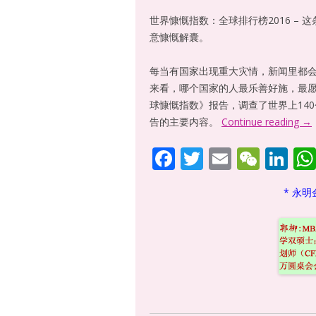
世界慷慨指数：全球排行榜2016 –
意慷慨解囊。
每当有国家出现重大灾情，新闻里都
来看，哪个国家的人最乐善好施，最愿
球慷慨指数》报告，调查了世界上14
告的主要内容。
Continue reading
→
F
T
E
W
Li
ac
w
m
e
n
* 永明
e
itt
ai
C
k
b
er
l
h
e
o
at
dI
o
n
k