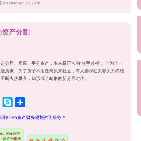
源
on
October 26, 2016
.
的资产分割
定分居、卖屋、平分资产，本来是正常的“分手过程”。但为了一
生活质素，为了孩子不用迁离原来社区，有人选择在夫妻关系终结
价不断火热攀升，却形成了畸形的新分居时代。
W
S
S
h
k
h
金融EFPS资产财务规划咨询服务 *
at
y
ar
s
p
e