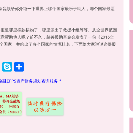
 这条音频给你介绍一下世界上哪个国家最乐于助人，哪个国家最愿
会报道哪里捐款捐物了，哪里派出了救援小组等等。从全世界范围
意帮助他人呢？前不久，慈善援助基金会发表了一份《2016全
0个国家，并给出了各个国家的慷慨排名，下面给大家说说这份报
W
S
S
h
k
h
金融EFPS资产财务规划咨询服务 *
at
y
ar
s
p
e
A
e
p
p