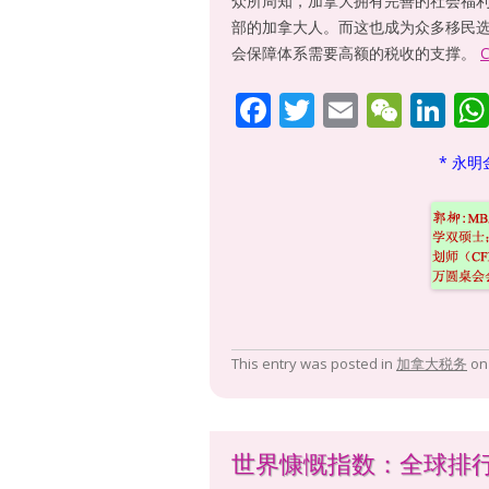
众所周知，加拿大拥有完善的社会福
部的加拿大人。而这也成为众多移民选
会保障体系需要高额的税收的支撑。
C
F
T
E
W
Li
ac
w
m
e
n
* 永明
e
itt
ai
C
k
b
er
l
h
e
o
at
dI
o
n
k
This entry was posted in
加拿大税务
o
世界慷慨指数：全球排行榜