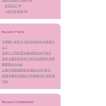
我的文章My Paper
(2)
生活札记
(1)
人性与文明病
(1)
Recent Posts
兄弟俩一起长大 决定命运的分水岭是什
么？
加拿大人海外置业最钟情这30个地方
加拿大最贵的房市已经不在温哥华 而是
惠斯勒Whistler
山寨中国使领馆电话 骗走430万美元
美国华裔在中国设公司逃税56万 坐牢加
罚款
Recent Comments