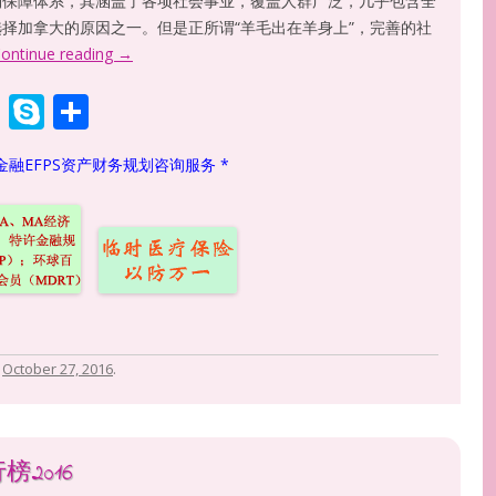
利保障体系，其涵盖了各项社会事业，覆盖人群广泛，几乎包含全
择加拿大的原因之一。但是正所谓“羊毛出在羊身上”，完善的社
ontinue reading
→
W
S
S
h
k
h
金融EFPS资产财务规划咨询服务 *
at
y
ar
s
p
e
A
e
p
p
n
October 27, 2016
.
2016