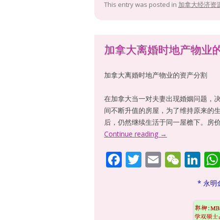
This entry was posted in
加拿大经济资
加拿大离婚时地产物业
加拿大离婚时地产物业的资产分割
在加拿大当一对夫妻出现婚姻问题，决
间不断升值的房屋，为了维持原来的
后，仍然继续生活于同一屋檐下。房
Continue reading
→
F
T
E
W
Li
ac
w
m
e
n
* 永明
e
itt
ai
C
k
b
er
l
h
e