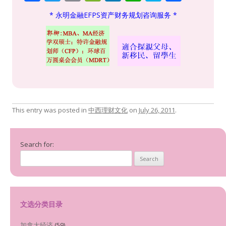
ac
w
m
e
n
h
k
h
* 永明金融EFPS资产财务规划咨询服务 *
e
itt
ai
C
k
at
y
ar
b
er
l
h
e
s
p
e
o
at
dI
A
e
o
n
p
k
p
This entry was posted in
中西理财文化
on
July 26, 2011
.
Search for:
文选分类目录
加拿大经济
(59)