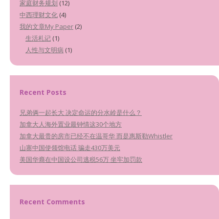
家庭财务规划
(12)
中西理财文化
(4)
我的文章My Paper
(2)
生活札记
(1)
人性与文明病
(1)
Recent Posts
兄弟俩一起长大 决定命运的分水岭是什么？
加拿大人海外置业最钟情这30个地方
加拿大最贵的房市已经不在温哥华 而是惠斯勒Whistler
山寨中国使领馆电话 骗走430万美元
美国华裔在中国设公司逃税56万 坐牢加罚款
Recent Comments