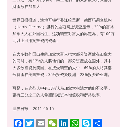
財產放在加拿大。
世界日报报道，满地可银行委託哈里斯．德西玛调查机构
（Harris Decima）进行的这项网上调查显示，30%的富裕
加拿大人在外国出生。这项调查对富人的界定為，有100万
元以上可用於投资的资產。
在大多数外国出生的加拿大富人把大部分资產放在加拿大
的同时，有37%的人將他们的一部分资產放在国外，其中
大多数投资於美国。在接受调查的人中，69%的人將其部
分资產在美国投资，35%投资於欧洲，28%投资於亚洲。
可是，在这些人中有38%认為加拿大税法对他们不公平，
更有三分之二的人希望削减资本增值税和所得税率。
世界日报 2011-06-15
F
T
E
W
Li
W
S
S