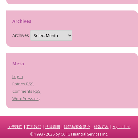
Archives
Archives
Meta
Log in
Entries
RSS
Comments
RSS
WordPress.org
关于我们
|
联系我们
|
法律声明
|
隐私与安全保护
|
转告好友
|
Agent Link
© 1998 - 2026 by CCFG Financial Services Inc.