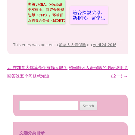
b
er
l
h
e
s
p
e
o
at
dI
A
e
o
n
p
k
p
This entry was posted in
加拿大人寿保险
on
April 24, 2016
.
Post navigation
←
在加拿大你算是个有钱人吗？
如何解读人寿保险的图表说明？
回答这五个问题就知道
(之一)
→
Search for:
文选分类目录