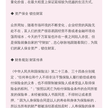
量化价值，在最大程度上保证延续较为优越的生活方式。
◆ 资产保全 锁住财富
众所周知，随着市场环境的不断变化，企业经营的风险无
处不在，富人们的资产很容易因经营不善或者金融环境动
荡而缩水，今天的千万富翁也许在一夜之间陷入赤贫。但
是保险就像自家的“守财奴”，忠心耿耿地跟随着我们，为我
们的家人保全资产，锁住财富。
◆ 财务规划 财富传承
《中华人民共和国保险法》第二十三条、三十四条分别规
定，“任何单位和个人不得非法干预保险人履行赔偿或者给
付保险金的义务，也不得限制被保险人或者受益人取得保
险金的权利。”；“按照以死亡为给付保险金条件的合同所签
发的保险单，未经被保险人书面同意，不得转让或者质
押。” 因为人身保险合同是以人的寿命和身体为保险标的，
所以当所有的财产都被冻结甚或拍卖时，人寿保险的保单