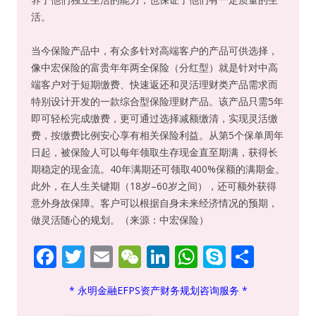
活。
当今保险产品中，有众多针对高端客户的产品可供选择，
像中宏保险的富贵年年两全保险（分红型）就是针对中高
端客户对于短期缴费、快速返还和灵活理财类产品需求而
特别设计开发的一款综合型保险理财产品。该产品只需5年
即可轻松完成缴费，更可通过选择减额缴清，实现灵活缴
费，按缴费比例安心享有相关保险利益。从第5个保单周年
日起，被保险人可以每年领取生存现金直至期满，获得长
期稳定的现金流。40年满期还可领取400%保额的满期金。
此外，在人生关键期（18岁–60岁之间），还可额外获得
意外身故保障。客户可以根据自身未来经济情况的预期，
做灵活随心的规划。（来源：中宏保险）
F
T
E
W
Li
W
S
S
ac
w
m
e
n
h
k
h
* 永明金融EFPS资产财务规划咨询服务 *
e
itt
ai
C
k
at
y
ar