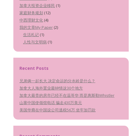
加拿大投资企业移民
(1)
家庭财务规划
(12)
中西理财文化
(4)
我的文章My Paper
(2)
生活札记
(1)
人性与文明病
(1)
Recent Posts
兄弟俩一起长大 决定命运的分水岭是什么？
加拿大人海外置业最钟情这30个地方
加拿大最贵的房市已经不在温哥华 而是惠斯勒Whistler
山寨中国使领馆电话 骗走430万美元
美国华裔在中国设公司逃税56万 坐牢加罚款