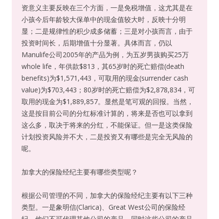
资意义主要反映在三个方面，一是免税增值，这尤其是在
小孩今后年龄较大保单中的现金值较大时，反映十分明
显；二是规律性的积少成多储蓄；三是对小孩而言，由于
投资时间长，后期增值十分显著。具体而言，仍以
Manulife公司2005年的产品为例，为五岁男孩购买25万
whole life，年供款$813，其65岁时的死亡赔偿(death
benefits)为$1,571,443，可取用的现金(surrender cash
value)为$703,443；80岁时的死亡赔偿为$2,878,834，可
取用的现金为$1,889,857。显然是笔可观的回报。当然，
这是按目前公司的分红标准计算的，将来是否也可以拿到
这么多，取决于将来的分红，不能保证。但一是这类保险
计划投资风险并不大，二是投资又有哪些是完全无风险的
呢。
加拿大的保险经纪主要有哪些类型呢？
根据公司管理的不同，加拿大的保险经纪主要有以下三种
类型。一是象明信(Clarica)、Great West公司的保险经
纪，他们不可代理其他公司的产品，同时这些公司的产品