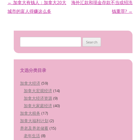
Post navigation
←
加拿大有钱人：加拿大20大
海外汇款和现金存款不当或招洗
城市的富人得赚这么多
钱重罪?
→
Search for:
文选分类目录
加拿大经济
(59)
加拿大宏观经济
(14)
加拿大经济资源
(9)
加拿大家庭经济
(40)
加拿大税务
(17)
加拿大福利计划
(2)
养老及养老储蓄
(15)
老年生活
(8)