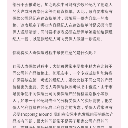
部分不会被退还。加之现实中可能有少数经纪为了挖别人
的客户或可再拿佣金等而建议换单。因此，政府要求所有
保险公司经纪在建议换单时，须填写一份内容统一的表
格。该表规定了哪些内容经纪人在建议换单时是必须向受
保人说明清楚，同时要求该表必须在新保单签发前给原经
纪人一份，以便原经纪人可向受保人做进一步说明。
你觉得买人寿保险过程中最要注意的是什么呢？
购买人寿保险过程中，大陆移民常主要集中精力在比较不
同公司的产品价格上。但现实中，一个专业诚信和能将客
户需要放在第一考虑的经纪人，远比比较不同公司的产品
价格更为重要。安省人寿保险执照考试书中也说：由于市
场竞争使不同保险公司同类保险产品价格差别很小等原
因，如果一个经纪能专业的分析受保人的实际需要，把受
保人的利益摆在经纪自己利益之前考虑，受保人通常没有
必要shopping around. 我们在实际中也发现购买的保险产
品若有问题，最大的问题常不是买了那家公司产品的问
题，而是诸如保险种类和保额是否符合受保人的需要、保