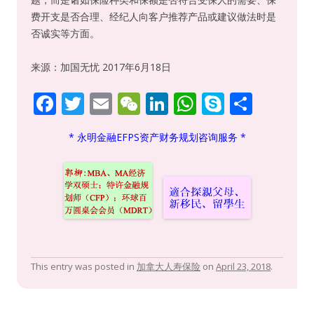
费开支是否合理、经纪人向客户推荐产品或建议做法时是
否诚实等方面。
来源：加国无忧 2017年6月18日
F
T
E
W
Li
W
S
S
ac
w
m
e
n
h
k
h
* 永明金融EFPS资产财务规划咨询服务 *
e
itt
ai
C
k
at
y
ar
b
er
l
h
e
s
p
e
o
at
dI
A
e
o
n
p
k
p
This entry was posted in
加拿大人寿保险
on
April 23, 2018
.